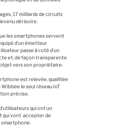
ages, 17 milliards de circuits
devenu dérisoire.
ue les smartphones servent
 équipé d’un émetteur
ilisateur passe à coté d’un
te et, de façon transparente
objet vers son propriétaire.
tphone est relevée, qualifiée
de Wibbee le seul réseau IoT
ion précise.
tilisateurs qui ont un
et qui vont accepter de
r smartphone.