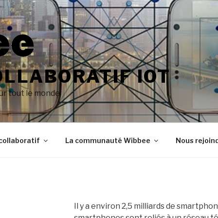
LLABORATIF IOT
ur tout le monde
ollaboratif
La communauté Wibbee
Nous rejoin
Il y a environ 2,5 milliards de smartph
smartphones sont reliés à un réseau t