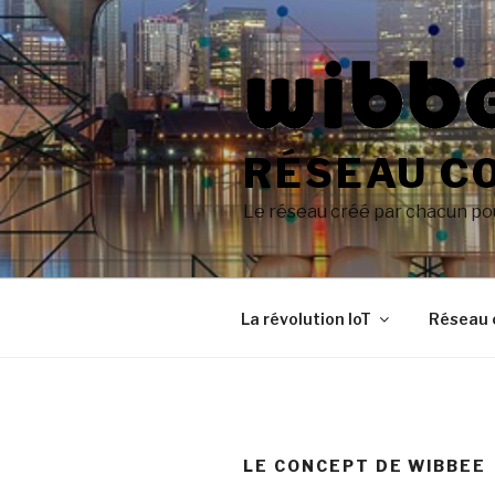
Aller
au
contenu
principal
RÉSEAU CO
Le réseau créé par chacun po
La révolution IoT
Réseau c
LE CONCEPT DE WIBBEE