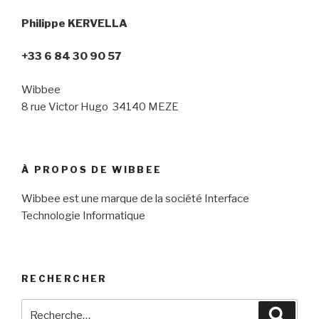
Philippe KERVELLA
+33 6 84 30 90 57
Wibbee
8 rue Victor Hugo 34140 MEZE
À PROPOS DE WIBBEE
Wibbee est une marque de la société Interface
Technologie Informatique
RECHERCHER
Recherche
Reche