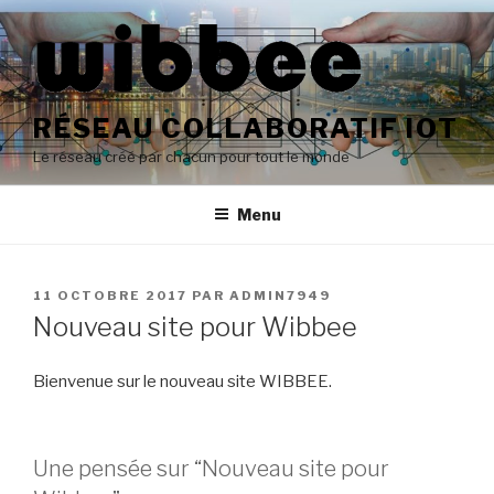
Aller
au
contenu
principal
RÉSEAU COLLABORATIF IOT
Le réseau créé par chacun pour tout le monde
Menu
PUBLIÉ
11 OCTOBRE 2017
PAR
ADMIN7949
LE
Nouveau site pour Wibbee
Bienvenue sur le nouveau site WIBBEE.
Une pensée sur “Nouveau site pour