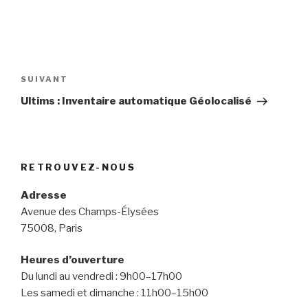
Navigation
de
SUIVANT
Article
l’article
suivant
Ultims : Inventaire automatique Géolocalisé
RETROUVEZ-NOUS
Adresse
Avenue des Champs-Élysées
75008, Paris
Heures d’ouverture
Du lundi au vendredi : 9h00–17h00
Les samedi et dimanche : 11h00–15h00