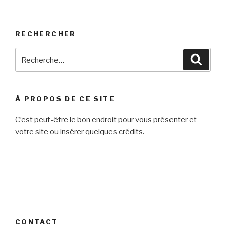
RECHERCHER
Recherche
Reche
pour
:
À PROPOS DE CE SITE
C’est peut-être le bon endroit pour vous présenter et
votre site ou insérer quelques crédits.
CONTACT